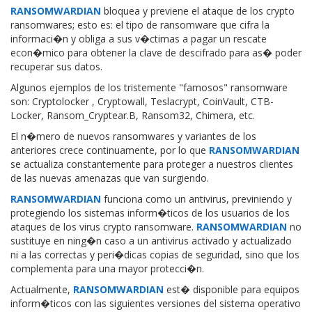
RANSOMWARDIAN
bloquea y previene el ataque de los crypto
ransomwares; esto es: el tipo de ransomware que cifra la
informaci�n y obliga a sus v�ctimas a pagar un rescate
econ�mico para obtener la clave de descifrado para as� poder
recuperar sus datos.
Algunos ejemplos de los tristemente "famosos" ransomware
son: Cryptolocker , Cryptowall, Teslacrypt, CoinVault, CTB-
Locker, Ransom_Cryptear.B, Ransom32, Chimera, etc.
El n�mero de nuevos ransomwares y variantes de los
anteriores crece continuamente, por lo que
RANSOMWARDIAN
se actualiza constantemente para proteger a nuestros clientes
de las nuevas amenazas que van surgiendo.
RANSOMWARDIAN
funciona como un antivirus, previniendo y
protegiendo los sistemas inform�ticos de los usuarios de los
ataques de los virus crypto ransomware.
RANSOMWARDIAN
no
sustituye en ning�n caso a un antivirus activado y actualizado
ni a las correctas y peri�dicas copias de seguridad, sino que los
complementa para una mayor protecci�n.
Actualmente,
RANSOMWARDIAN
est� disponible para equipos
inform�ticos con las siguientes versiones del sistema operativo