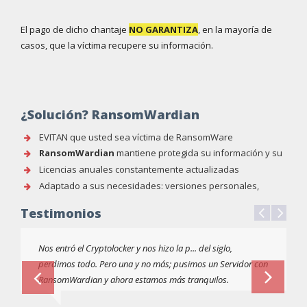
El pago de dicho chantaje
NO GARANTIZA
, en la mayoría de
casos, que la víctima recupere su información.
¿Solución? RansomWardian
EVITAN que usted sea víctima de RansomWare
RansomWardian
mantiene protegida su información y su
sistema informático
Licencias anuales constantemente actualizadas
Adaptado a sus necesidades: versiones personales,
corporativas, para educación, etc.
Testimonios
Nos entró el Cryptolocker y nos hizo la p... del siglo,
perdimos todo. Pero una y no más; pusimos un Servidor con
RansomWardian y ahora estamos más tranquilos.