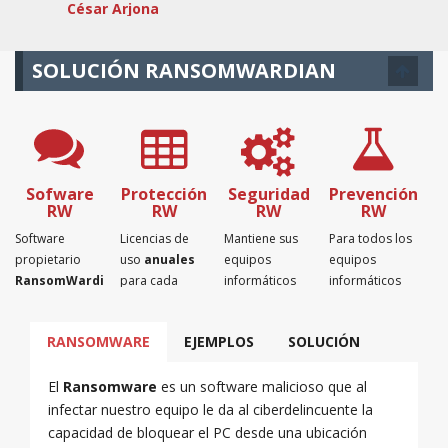
César Arjona
SOLUCIÓN RANSOMWARDIAN
Sofware
Protección
Seguridad
Prevención
RW
RW
RW
RW
Software
Licencias de
Mantiene sus
Para todos los
propietario
uso
anuales
equipos
equipos
RansomWardian
para cada
informáticos
informáticos
para proteger
ordenador que
protegidos
con el sistema
sus
quiera
fuera del
operativo
RANSOMWARE
EJEMPLOS
SOLUCIÓN
ordenadores
proteger del
alcance del
Windows
del
ransomware.
ransomware.
intalado.
ransomware.
El
Ransomware
es un software malicioso que al
infectar nuestro equipo le da al ciberdelincuente la
capacidad de bloquear el PC desde una ubicación