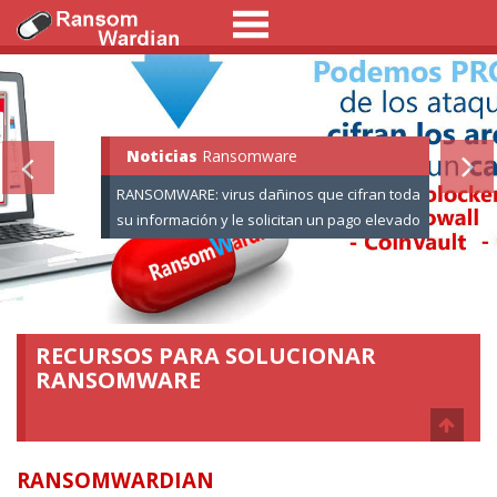
Noticias
Ransomware:
Informaci�n
Ransomware
RANSOMWARE: virus dañinos que cifran toda
su información y le solicitan un pago elevado
por el rescate de sus datos.
RECURSOS PARA SOLUCIONAR
RANSOMWARE
RANSOMWARDIAN