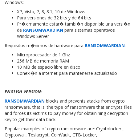
Windows:
XP, Vista, 7, 8, 8.1, 10 de Windows
Para versiones de 32 bits y de 64 bits
Pr�ximamente estar� tambi�n disponible una versi�n
de
RANSOMWARDIAN
para sistemas operativos
Windows Server
Requisitos m�nimos de hardware para
RANSOMWARDIAN
:
Microprocesador de 1 Ghz
256 MB de memoria RAM
10 MB de espacio libre en disco
Conexi�n a internet para mantenerse actualizado
ENGLISH VERSION:
RANSOMWARDIAN
blocks and prevents atacks from crypto
ransomware, that is: the type of ransomware that encrypts files
and forces its victims to pay money for obtainining decryption
key to get their data back.
Popular examples of crypto ransomware are: Cryptolocker ,
Cryptowall, Teslacrypt, CoinVault, CTB-Locker,