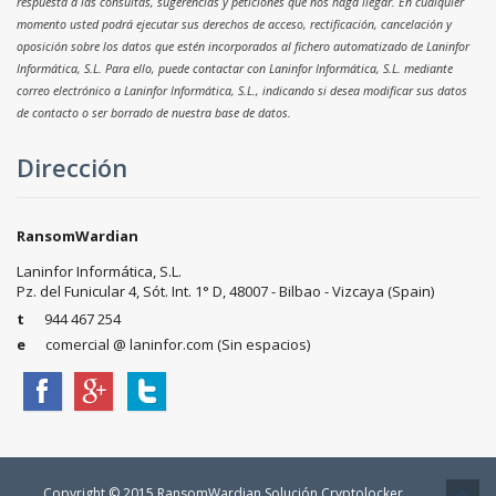
respuesta a las consultas, sugerencias y peticiones que nos haga llegar. En cualquier
momento usted podrá ejecutar sus derechos de acceso, rectificación, cancelación y
oposición sobre los datos que estén incorporados al fichero automatizado de Laninfor
Informática, S.L. Para ello, puede contactar con Laninfor Informática, S.L. mediante
correo electrónico a Laninfor Informática, S.L., indicando si desea modificar sus datos
de contacto o ser borrado de nuestra base de datos.
Dirección
RansomWardian
Laninfor Informática, S.L.
Pz. del Funicular 4, Sót. Int. 1° D, 48007 - Bilbao - Vizcaya (Spain)
t
944 467 254
e
comercial @ laninfor.com (Sin espacios)
Copyright © 2015 RansomWardian Solución Cryptolocker